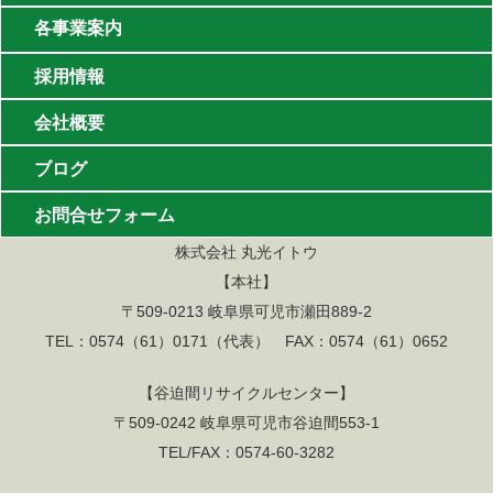
各事業案内
・林業
採用情報
会社概要
・特殊伐採
ブログ
・造園
お問合せフォーム
・リサイクル
株式会社 丸光イトウ
【本社】
・バイオマスエネルギー
〒509-0213 岐阜県可児市瀬田889-2
TEL：0574（61）0171（代表） FAX：0574（61）0652
【谷迫間リサイクルセンター】
〒509-0242 岐阜県可児市谷迫間553-1
TEL/FAX：0574-60-3282