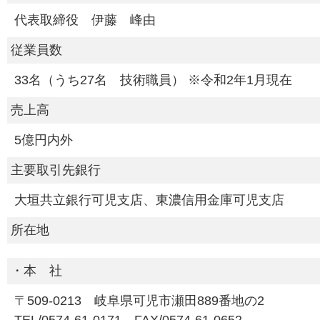
代表取締役 伊藤 峰由
従業員数
33名（うち27名 技術職員） ※令和2年1月現在
売上高
5億円内外
主要取引先銀行
大垣共立銀行可児支店、東濃信用金庫可児支店
所在地
・本 社
〒509-0213 岐阜県可児市瀬田889番地の2
TEL/0574-61-0171 FAX/0574-61-0652