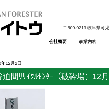
〒509-0213 岐阜県可
会社概要
事業内容
20年12月2日
谷迫間ﾘｻｲｸﾙｾﾝﾀｰ（破砕場）