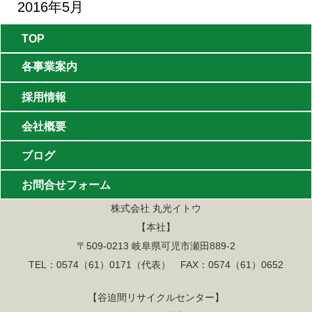
2016年5月
TOP
各事業案内
・林業
採用情報
会社概要
・特殊伐採
ブログ
・造園
お問合せフォーム
・リサイクル
株式会社 丸光イトウ
【本社】
・バイオマスエネルギー
〒509-0213 岐阜県可児市瀬田889-2
TEL：0574（61）0171（代表） FAX：0574（61）0652
【谷迫間リサイクルセンター】